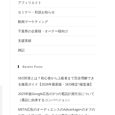
アフィリエイト
セミナー・対談お知らせ
動画マーケティング
千葉県の企業様・オーナー様向け
支援実績
雑記
Recent Posts
SEO対策とは？初心者から上級者まで完全理解でき
る徹底ガイド【2026年最新版・SEO検定1級監修】
2025年版Google広告の3つの電話計測方法について
（通話に由来するコンバージョン）
META広告のオーディエンスのAdvantage+のオフの