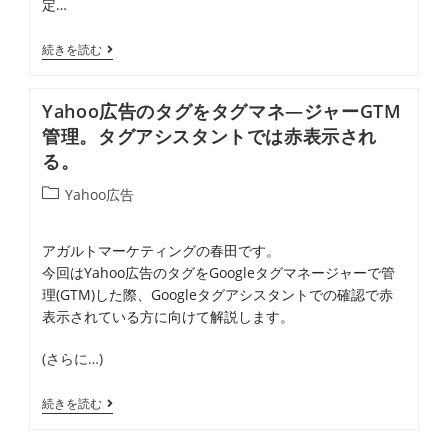
定…
ゴ
ー
タ
リ
ゲ
ー
YAHOO
続きを読む
ー:
テ
ゲ
広
ィ
テ
告
Yahoo広告のタグをタグマネ―ジャーGTM
ン
ィ
の
管理。タグアシスタントでは赤表示され
グ
ン
リ
る。
を
グ
タ
投
Yahoo広告
行
広
ー
稿
う
告
ゲ
カ
アガルトマーケティングの春田です。
際
の
テ
テ
今回はYahoo広告のタグをGoogleタグマネージャーで管
ゴ
の
設
ィ
理(GTM)した際、Googleタグアシスタントでの確認で赤
リ
注
定
ン
表示されている方に向けて解説します。
ー:
意
方
グ
点
(さらに…)
法
設
定
Yahoo
続きを読む
方
広
法