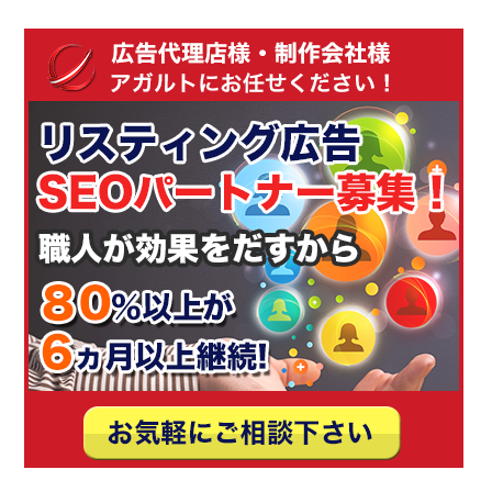
ア
シ
ス
タ
ン
ト
で
は
赤
表
示
さ
れ
る。