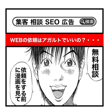
告
＜
の
YDN&
タ
検
グ
索
を
型
タ
広
グ
告
マ
＞
ネ
―
ジ
ャ
ー
GTM
管
理。
タ
グ