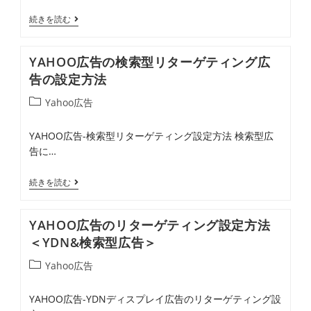
リ
YAHOO
続きを読む
ー:
広
告
YAHOO広告の検索型リターゲティング広
の
告の設定方法
デ
投
Yahoo広告
ィ
稿
ス
カ
YAHOO広告-検索型リターゲティング設定方法 検索型広
プ
テ
告に…
ゴ
レ
リ
イ
YAHOO
続きを読む
ー:
広
広
告
告
YAHOO広告のリターゲティング設定方法
（Ｙ
の
＜YDN&検索型広告＞
Ｄ
検
投
Yahoo広告
Ｎ）
索
稿
リ
型
カ
YAHOO広告-YDNディスプレイ広告のリターゲティング設
タ
リ
テ