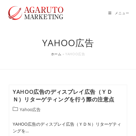
コ
ン
メニュー
テ
ン
ツ
YAHOO広告
へ
ス
ホーム
»
YAHOO広告
キ
ッ
プ
YAHOO広告のディスプレイ広告（ＹＤ
Ｎ）リターゲティングを行う際の注意点
投
Yahoo広告
稿
カ
YAHOO広告のディスプレイ広告（ＹＤＮ）リターゲティ
テ
ングを…
ゴ