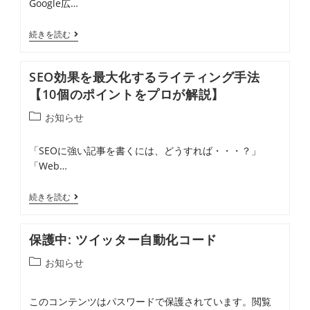
Google広…
ゴ
法
ア
リ
カ
【Google
続きを読む
ー:
ウ
広
ン
告】
SEO効果を最大化するライティング手法
ト
実
【10個のポイントをプロが解説】
構
証
投
お知らせ
築
さ
稿
か
れ
カ
「SEOに強い記事を書くには、どうすれば・・・？」
ら
て
テ
「Web…
ゴ
代
い
リ
理
な
SEO
続きを読む
ー:
店
い
効
へ
試
果
保護中: ツイッター自動化コード
の
験
を
投
お知らせ
権
的
最
稿
限
な
大
カ
このコンテンツはパスワードで保護されています。閲覧
共
医
化
テ