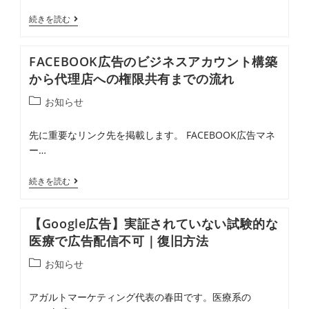
リ
FACEBOOK
続きを読む
ー:
広
告
FACEBOOK広告のビジネスアカウント構築
の
から代理店への権限共有までの流れ
支
投
お知らせ
払
稿
い
カ
先に重要なリンク先を掲載します。 FACEBOOK広告マネ
基
テ
ー…
ゴ
準
リ
額
FACEBOOK
続きを読む
ー:
（単
広
位
告
【Google広告】実証されていない試験的な
額）
の
医療で広告配信不可｜復旧方法
の
ビ
投
お知らせ
変
ジ
稿
更
ネ
カ
アガルトマーケティング代表の春田です。医療系の
方
ス
テ