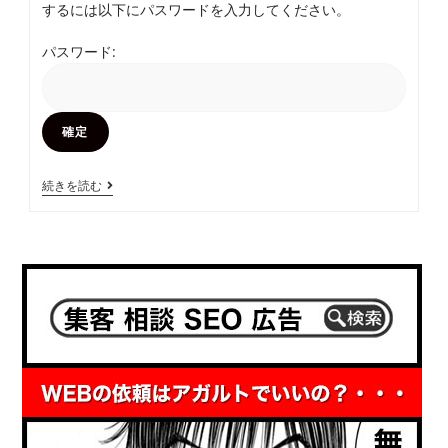
するには以下にパスワードを入力してください。
ゴ
有
療
す
リ
ま
で
る
パスワード:
ー:
で
広
ラ
の
告
イ
流
配
テ
れ
信
ィ
不
ン
保
続きを読む
可
グ
護
｜
手
中:
復
法
ツ
旧
【10
イ
方
個
ッ
法
の
タ
ポ
ー
イ
自
ン
動
ト
化