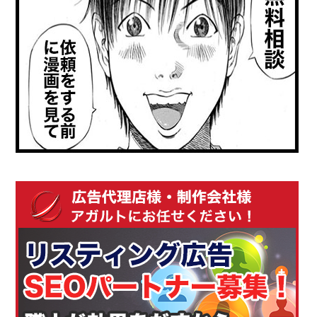
を
コ
プ
ー
ロ
ド
が
解
説】