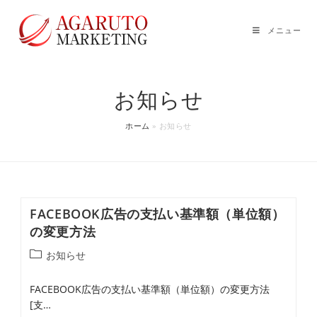
コ
ン
メニュー
テ
ン
ツ
お知らせ
へ
ス
ホーム
»
お知らせ
キ
ッ
プ
FACEBOOK広告の支払い基準額（単位額）
の変更方法
投
お知らせ
稿
カ
FACEBOOK広告の支払い基準額（単位額）の変更方法
テ
[支…
ゴ