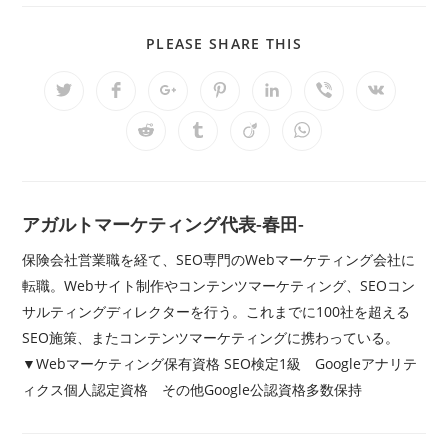
SHARE
PLEASE SHARE THIS
THIS
CONTENT
Opens
Opens
Opens
Opens
Opens
Opens
Opens
in
in
in
in
in
in
in
a
a
a
a
a
a
a
Opens
Opens
Opens
Opens
new
new
new
new
new
new
new
in
in
in
in
window
window
window
window
window
window
window
a
a
a
a
new
new
new
new
window
window
window
window
アガルトマーケティング代表-春田-
保険会社営業職を経て、SEO専門のWebマーケティング会社に
転職。Webサイト制作やコンテンツマーケティング、SEOコン
サルティングディレクターを行う。これまでに100社を超える
SEO施策、またコンテンツマーケティングに携わっている。
▼Webマーケティング保有資格 SEO検定1級 Googleアナリテ
ィクス個人認定資格 その他Google公認資格多数保持