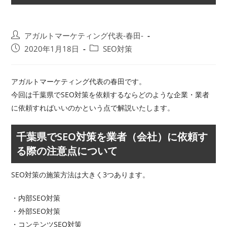
投
アガルトマーケティング代表-春田-
稿
投
投
2020年1月18日
SEO対策
者:
稿
稿
公
カ
開
テ
アガルトマーケティング代表の春田です。
日:
ゴ
今回は千葉県でSEO対策を依頼するならどのような企業・業者
リ
に依頼すればいいのかという点で解説いたします。
ー:
千葉県でSEO対策を業者（会社）に依頼す
る際の注意点について
SEO対策の施策方法は大きく3つあります。
・内部SEO対策
・外部SEO対策
・コンテンツSEO対策