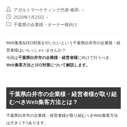
投
アガルトマーケティング代表-春田-
稿
投
2020年1月25日
者:
稿
投
千葉県の企業様・オーナー様向け
公
稿
開
カ
日:
テ
Web集客&SEO対策を行いたいという千葉県白井市の企業様・経
ゴ
営者様はいらっしゃいませんか？
リ
今回は
千葉県白井市の企業様・経営者様
に向けて行うべき、
ー:
Web集客方法とSEO対策について解説します。
千葉県白井市の企業様・経営者様が取り組
むべきWeb集客方法とは？
千葉県白井市の企業様・経営者様が取り組むべきWeb集客方法
は大きく3つあります。