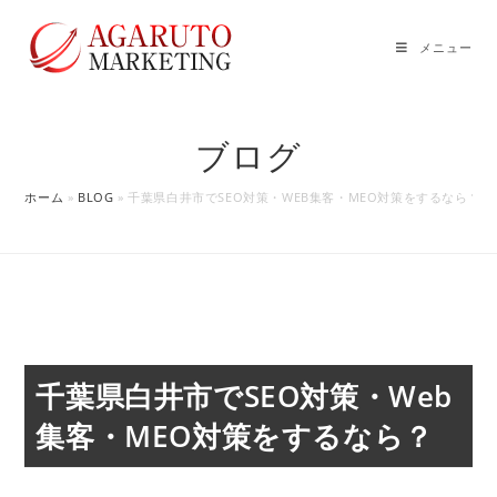
コ
ン
メニュー
テ
ン
ツ
ブログ
へ
ス
ホーム
»
BLOG
»
千葉県白井市でSEO対策・WEB集客・MEO対策をするなら？
キ
ッ
プ
千葉県白井市でSEO対策・Web
集客・MEO対策をするなら？