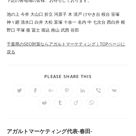
下記の各地域の皆様、お待ちしております。
池の上 今井 大山口 折立 河原子 木 清戸 けやき台 桜台 笹塚
神々廻 清水口 白井 大松 富塚 十余一 名内 中 七次台 西白井 根
野口 平塚 復 冨士 堀込 南山 武西 谷田
千葉県のSEO対策ならアガルトマーケティング｜TOPページに
戻る
SHARE
PLEASE SHARE THIS
THIS
CONTENT
Opens
Opens
Opens
Opens
Opens
Opens
Opens
in
in
in
in
in
in
in
a
a
a
a
a
a
a
Opens
Opens
Opens
Opens
new
new
new
new
new
new
new
in
in
in
in
window
window
window
window
window
window
window
a
a
a
a
new
new
new
new
window
window
window
window
アガルトマーケティング代表-春田-